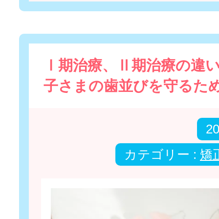
Ⅰ期治療、Ⅱ期治療の違
子さまの歯並びを守るた
2
カテゴリー :
矯