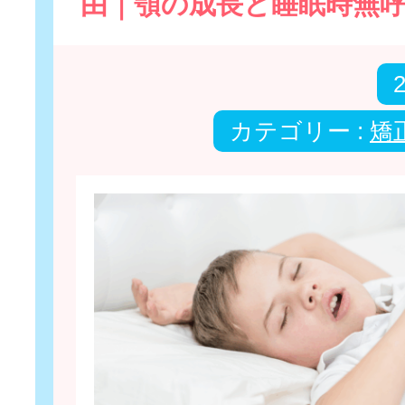
由｜顎の成長と睡眠時無
カテゴリー :
矯